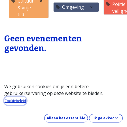
Cultuur
×
Politie
Omgeving
×
& vrije
veiligh
tijd
Geen evenementen
gevonden.
We gebruiken cookies om je een betere
gebruikerservaring op deze website te bieden.
Startpagina
Cookiebeleid
Over de databank
Wat kost de databank?
Alleen het essentiële
Ik ga akkoord
Hoe werkt de databank?