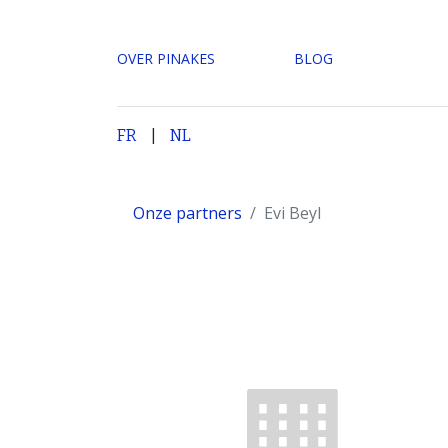
OVER PINAKES
​BLOG
|
H
FR
NL
Onze partners
Evi Beyl