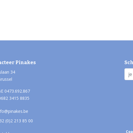
acteer Pinakes
Sch
slaan 34
Brussel
E 0473.692.867
0682 3415 8835
nfo@pinakes.be
32 (0)2 213 85 00
Cop