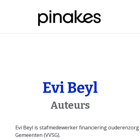
ome
Over de databank
Naar de databank
Evi Beyl
Auteurs
Evi Beyl is stafmedewerker financiering ouderenzorg
Gemeenten (VVSG).