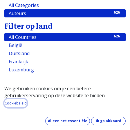
626
All Categories
626
Auteurs
Filter op land
626
All Countries
117
België
1
Duitsland
1
Frankrijk
1
Luxemburg
We gebruiken cookies om je een betere
Vorige
3
4
5
6
7
8
9
Volgende
gebruikerservaring op deze website te bieden.
Cookiebeleid
Auteurs
Alleen het essentiële
Ik ga akkoord
Hilde Demarré