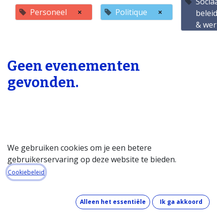
Socia
Personeel
×
Politique
×
belei
& wer
Geen evenementen
gevonden.
We gebruiken cookies om je een betere
gebruikerservaring op deze website te bieden.
Startpagina
Cookiebeleid
Over de databank
Wat kost de databank?
Alleen het essentiële
Ik ga akkoord
Hoe werkt de databank?