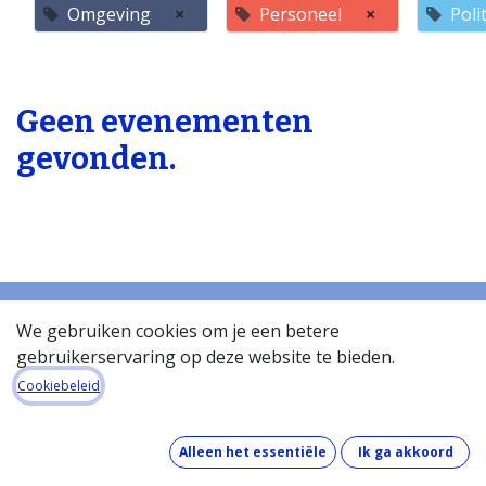
Omgeving
×
Personeel
×
Poli
Geen evenementen
gevonden.
We gebruiken cookies om je een betere
gebruikerservaring op deze website te bieden.
Startpagina
Over de databank
Cookiebeleid
Wat kost de databank?
Hoe werkt de databank?
Alleen het essentiële
Ik ga akkoord
Wat zit er in de databank?